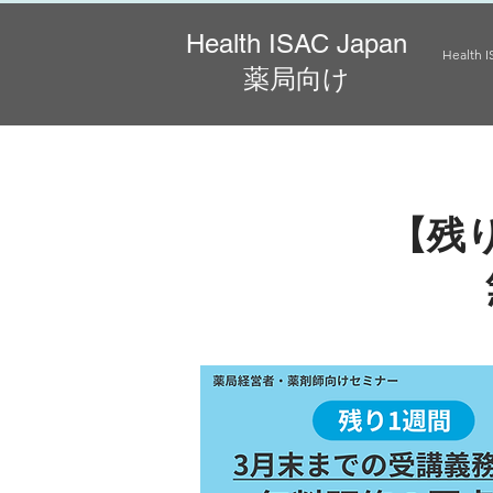
Health ISAC Japan
Health 
薬局向け
【残