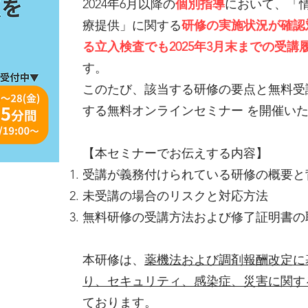
2024年6月以降の
個別指導
において、「
療提供」に関する
研修の実施状況が確認
る立入検査でも2025年3月末までの受講
す。
このたび、該当する研修の要点と無料受
する無料オンラインセミナー を開催い
【本セミナーでお伝えする内容】
受講が義務付けられている研修の概要と
未受講の場合のリスクと対応方法
無料研修の受講方法および修了証明書の
本研修は、
薬機法および調剤報酬改定に
り、セキュリティ、感染症、災害に関す
ております。