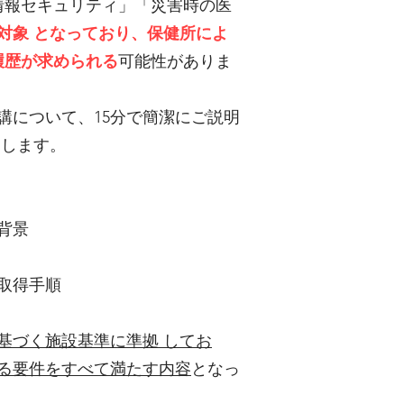
情報セキュリティ」「災害時の医
対象 となっており、保健所によ
履歴が求められる
可能性がありま
講について、15分で簡潔にご説明
たします。
背景
取得手順
基づく施設基準に準拠 してお
る要件をすべて満たす内容
となっ