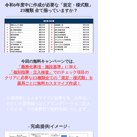
​令和6年度中に作成が必要な「規定・様式類」
​23種類 全て揃っていますか？
今回の無料キャンペーンでは、
「義務化事項・施設基準」
に加え、
「個別指導・立入検査」
でのチェック項目の
クリアに必要な
23種類全ての「規定・様式類」を
薬局ごとに無料カスタマイズ作成！
※薬局毎にカスタマイズが必要な為、
​お申込い
ただいた薬局様へはヒアリングシートをご記入
いただき、その後弊社で無料作成いたします。
- 完成(提供)イメージ -