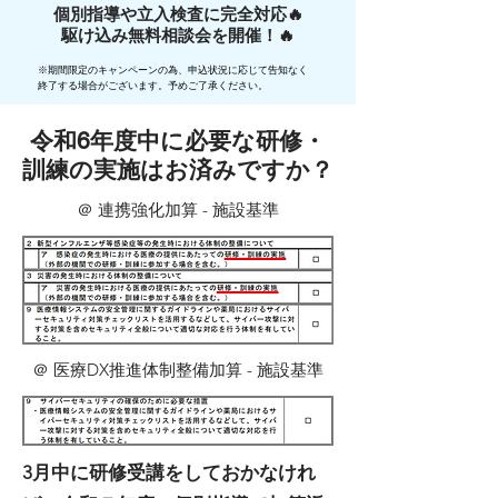
​​個別指導や立入検査に完全対応🔥
駆け込み無料相談会を開催！🔥
※期間限定のキャンペーンの為、申込状況に応じて告知なく
終了する場合がございます。​予めご了承ください。
令和6年度中に必要な研修・
訓練の実施はお済みですか？
＠ 連携強化加算 - 施設基準
＠ 医療DX推進体制整備加算 - 施設基準
3月中に研修受講をしておかなけれ