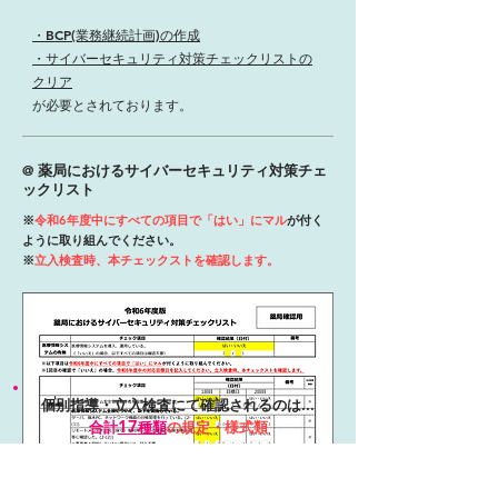
・BCP(業務継続計画)の作成
・サイバーセキュリティ対策チェックリストの
クリア
​が必要とされております。
@ 薬局におけるサイバーセキュリティ対策チェ
ックリスト
※
令和6年度中にすべての項目で「はい」にマル
が付く
ように取り組んでください。
※
立入検査時、本チェックストを確認します。
個別指導・立入検査にて確認されるのは...
17
合計
種類
の規定・様式類